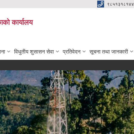
९८५१३१८१४४
िकाको कार्यालय
जना
विधुतीय शुसासन सेवा
प्रतिवेदन
सूचना तथा जानकारी