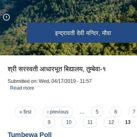
तुम्बेवा गाउँपालिकाकाे केन्द्र, माैवा बजार
इन्द्रावती देवी मन्दिर, मौवा
महागुरु फाल्गुनन्द पार्क
तुम्बेवा मन्दिर
तमोर नदी
श्री सरस्वती आधारभूत बिद्यालय, तुम्बेवा-१
Submitted on:
Wed, 04/17/2019 - 11:57
Read more
about श्री सरस्वती आधारभूत बिद्यालय, तुम्बेवा-१
Pages
« first
‹ previous
…
5
6
7
9
10
11
12
13
Tumbewa Poll