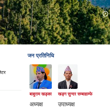
जन प्रतिनिधि
नेटर
बाबुराम खड्का
खड्ग सुन्दर सम्बाहाम्फे
अध्यक्ष
उपाध्यक्ष