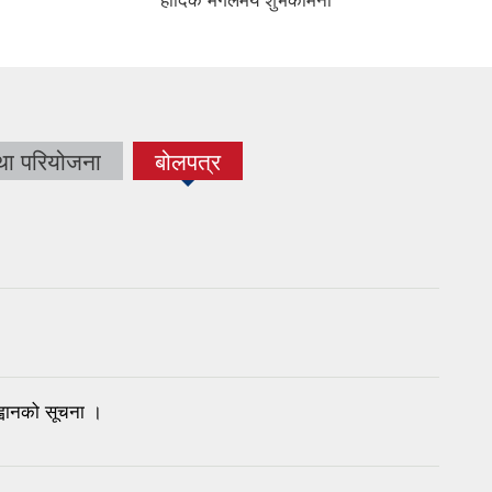
।
हार्दिक मंगलमय शुभकामना
था परियोजना
बोलपत्र
(active
tab)
्वानको सूचना ।