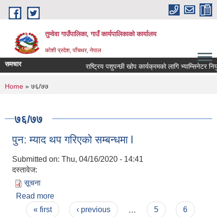
Skip to main content
तुम्वेवा गाउँपालिका, गाउँ कार्यपालिकाको कार्यालय
काेशी प्रदेश, पाँचथर, नेपाल
समचार
राष्ट्रिय पशुपन्छी खोप कार्यक्रमकाे लागि भ्याम्सिनेटर नियु
You are here
Home
» ७६/७७
७६/७७
पुन: म्याद थप गरिएको सम्बन्धमा l
Submitted on:
Thu, 04/16/2020 - 14:41
दस्तावेज:
सूचना
Read more
about पुन: म्याद थप गरिएको सम्बन्धमा l
Pages
« first
‹ previous
…
5
6