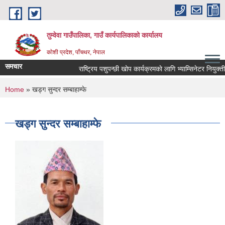
Skip to main content
तुम्वेवा गाउँपालिका, गाउँ कार्यपालिकाको कार्यालय
काेशी प्रदेश, पाँचथर, नेपाल
समचार
राष्ट्रिय पशुपन्छी खोप कार्यक्रमकाे लागि भ्याम्सिनेटर नियुक्तीक
You are here
Home
» खड्ग सुन्दर सम्बाहाम्फे
खड्ग सुन्दर सम्बाहाम्फे