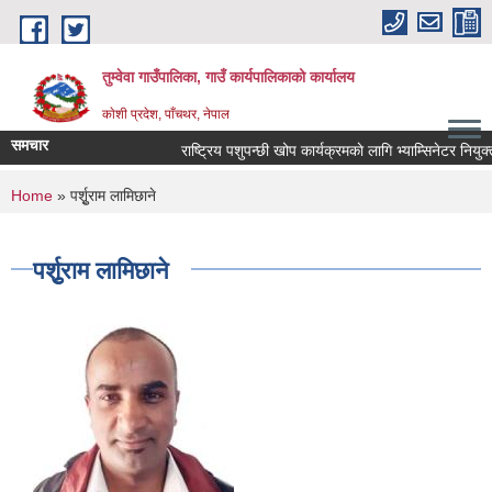
Skip to main content
तुम्वेवा गाउँपालिका, गाउँ कार्यपालिकाको कार्यालय
काेशी प्रदेश, पाँचथर, नेपाल
समचार
राष्ट्रिय पशुपन्छी खोप कार्यक्रमकाे लागि भ्याम्सिनेटर नियुक्
You are here
Home
» पर्शुृराम लामिछाने
पर्शुृराम लामिछाने