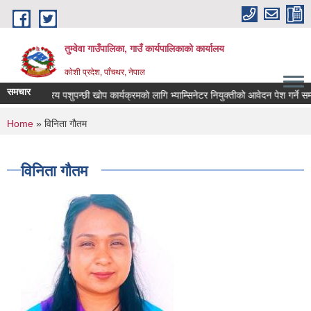
Skip to main content
तुम्वेवा गाउँपालिका, गाउँ कार्यपालिकाको कार्यालय
काेशी प्रदेश, पाँचथर, नेपाल
समचार
राष्ट्रिय पशुपन्छी खोप कार्यक्रमकाे लागि भ्याम्सिनेटर नियुक्तीको आवेदन पेश गर्ने सम्ब
You are here
Home
» विनिता गाैतम
विनिता गाैतम