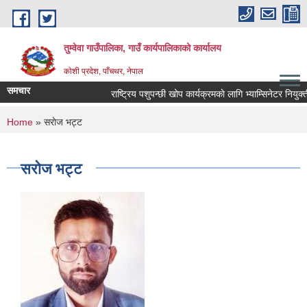
Skip to main content
तुम्वेवा गाउँपालिका, गाउँ कार्यपालिकाको कार्यालय
काेशी प्रदेश, पाँचथर, नेपाल
समचार
राष्ट्रिय पशुपन्छी खोप कार्यक्रमकाे लागि भ्याम्सिनेटर नियुक्ती
You are here
Home
» सराेज भट्ट
सराेज भट्ट