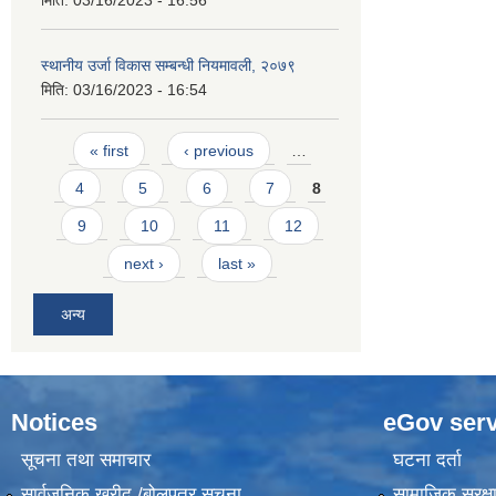
मिति:
03/16/2023 - 16:56
स्थानीय उर्जा विकास सम्बन्धी नियमावली, २०७९
मिति:
03/16/2023 - 16:54
Pages
« first
‹ previous
…
4
5
6
7
8
9
10
11
12
next ›
last »
अन्य
Notices
eGov serv
सूचना तथा समाचार
घटना दर्ता
सार्वजनिक खरीद /बोलपत्र सूचना
सामाजिक सुरक्ष