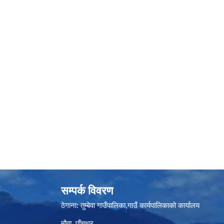
सम्पर्क विवरण
ठेगाना: तुम्बेवा गाउँपालिका,गाउँ कार्यपालिकाको कार्यालय
मौवा, पाँचथर