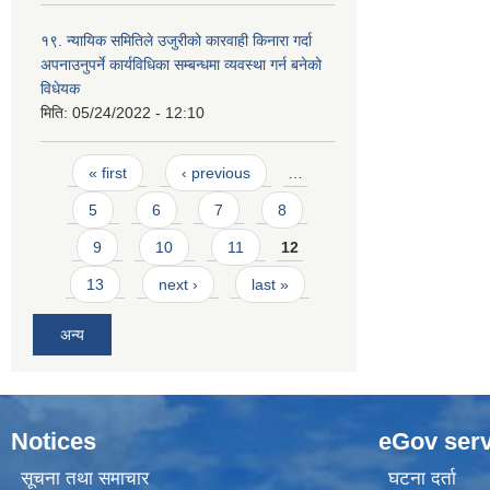
१९. न्यायिक समितिले उजुरीको कारवाही किनारा गर्दा
अपनाउनुपर्ने कार्यविधिका सम्बन्धमा व्यवस्था गर्न बनेको
विधेयक
मिति:
05/24/2022 - 12:10
Pages
« first
‹ previous
…
5
6
7
8
9
10
11
12
13
next ›
last »
अन्य
Notices
eGov serv
सूचना तथा समाचार
घटना दर्ता