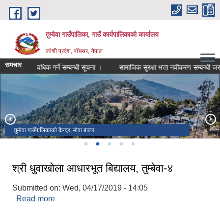
Skip to main content
तुम्वेवा गाउँपालिका, गाउँ कार्यपालिकाको कार्यालय
काेशी प्रदेश, पाँचथर, नेपाल
समचार
चिमा अध्यावधिक गर्ने सम्बन्धी सूचना ।
सामाजिक सुरक्षा भत्ता नवीकरण सम्बन्धी जरुरी 
इन्द्रावती देवी मन्दिर, मौवा
तुम्बेवा गाउँपालिकाकाे केन्द्र, माैवा बजार
महागुरु फाल्गुनन्द पार्क
तमोर नदी
तुम्बेवा मन्दिर
श्री धुवाखोला आधारभूत बिद्यालय, तुम्बेवा-४
Submitted on:
Wed, 04/17/2019 - 14:05
Read more
about श्री धुवाखोला आधारभूत बिद्यालय, तुम्बेवा-४