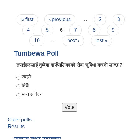
विभिन्न जातका बिरुवा वितरण
Pages
« first
‹ previous
…
2
3
4
5
6
7
8
9
10
…
next ›
last »
Tumbewa Poll
तपाईहरुलाई तुम्वेवा गाउँपालिकाको सेवा सुबिधा कस्ताे लाग्छ ?
Choices
राम्रो
ठिकै
भन्न सक्दिन
Older polls
Results